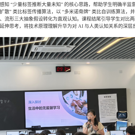
生感知 “少量标签推断大量未知” 的核心思路，帮助学生明确半
散” 类比标签传播算法，以 “多米诺骨牌” 类比自训练算法，并借
类、流形三大抽象假设转化为直观认知。课程结尾引导学生对比两
发延伸思考，将技术原理理解升华为对 AI 与人类认知关系的深层