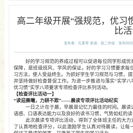
高二年级开展“强规范，优习
比活
发布者：孔素琴
来源：高二年级
发布时间：2
好的学习规范的养成过程可以促进每位同学形成优
保障，是班级班风、学风的保证。好的学习习惯要求每
习方法，使人受益终生。为抓好学生学习规范与习惯，提
并坚持做好检查督促工作。为进一步推进与落实“实学八
优习惯”实学八项要求专项检查评比系列活动。
【检查评比活动一】
“读迎晨曦，力耕不欺”――晨读专项评比活动纪实
一日之计在于晨，早晨是记忆力最佳的时间。晨读
语感、口语表达能力以及良好的读书习惯，气势如虹的读
此次晨读专项评比活动，得到了全体班主任的大力
了认真地检查评分，以此激励学生认真对待晨读，让每