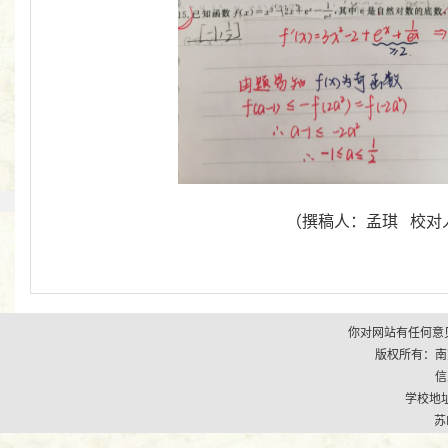
（撰稿人：孟琪 校对人：孟
你对网站有任何意见
版权所有：南京市江
信
学校地址
苏