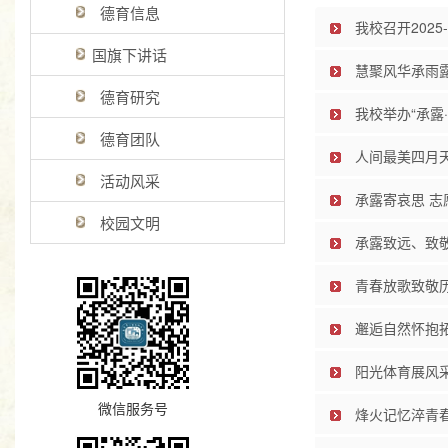
德育信息
我校召开2025
国旗下讲话
慧聚风华承雨露
德育研究
我校举办“承露
德育团队
人间最美四月天
活动风采
承露寄哀思 志
校园文明
承露致远、致敬
青春放歌致敬
邂逅自然怀抱
阳光体育展风
微信服务号
烽火记忆淬青