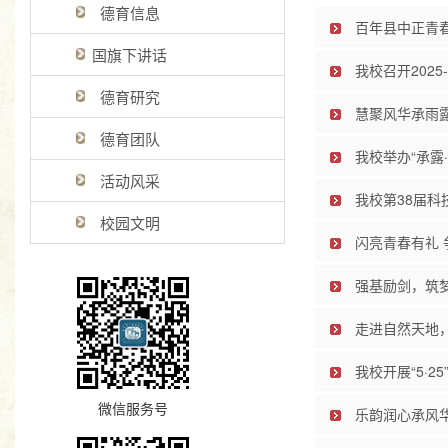
德育信息
百年县中正青
国旗下讲话
我校召开2025
德育研究
慧聚风华承雨露
德育团队
我校举办“承露
活动风采
我校第38届科
校园文明
闪亮青春有礼 
强基励剑，筑
走进自然天地
我校开展“5·2
微信服务号
乐韵润心承风