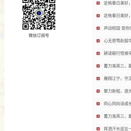
定格春日美好
定格春日美好，
声动校园 音你
微信订阅号
心无旁骛赴韶
耕读砺行悟艰
蓄力准高三，
雁翔江宁，守
聚力新程，逐
同心同向话成
蓄力准高三，
挥洒汗水迎五