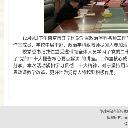
1
2
月9日下午南京市江宁区
彭功
军政治
学科名师工作
作室成员、学校中层干部、政治学科组教师尽3
0
人参加活
校党委书记
戎
仁堂受邀带领
全体
人员学习了党的二
了“
党的二十大报告核心要点解读”
的讲座
。
工作室核心成
分享。本次活动紧扣学习贯彻二十大精神，对于
坚持用
思政课
教学改革
，更好地为党育人将起到积极作用。
你对网站有任何意见
版权所有：南京市江
信