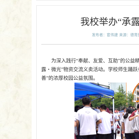
我校举办“承
发布者：宦伟建
来源：德育
为深入践行“奉献、友爱、互助”的公益
露・微光”物资交流义卖活动。学校师生踊跃
善”的浓厚校园公益氛围。