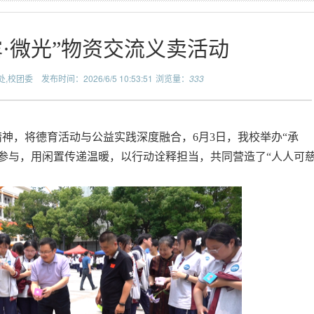
露·微光”物资交流义卖活动
处,校团委
发布时间：2026/6/5 10:53:51
浏览量：
333
精神，将德育活动与公益实践深度融合，6月3日，我校举办“承
参与，用闲置传递温暖，以行动诠释担当，共同营造了“人人可