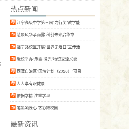
热点新闻
江宁高级中学第三届“力行奖”教学能
慧聚风华承雨露 科创未来启华章
福宁路校区开展“世界无烟日”宣传活
我校举办“承露·微光”物资交流义卖
慈
西藏自治区“国培计划（2026）”项目
人人享有眼健康
依据学情 注重学理
笔墨凝匠心 艺彩耀校园
最新资讯