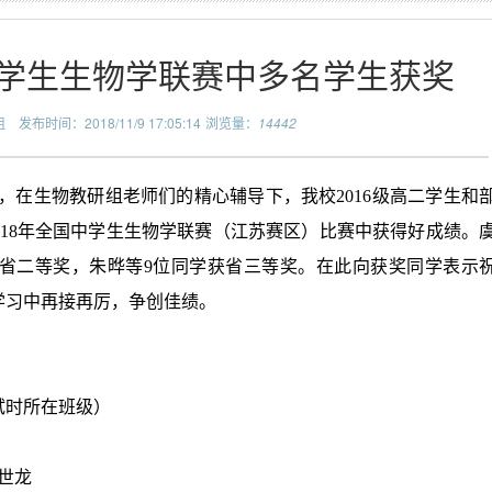
中学生生物学联赛中多名学生获奖
组
发布时间：2018/11/9 17:05:14
浏览量：
14442
，在生物教研组老师们的精心辅导下，我校2016级高二学生和
行的2018年全国中学生生物学联赛（江苏赛区）比赛中获得好成绩。
获省二等奖，朱晔等9位同学获省三等奖。在此向获奖同学表示
学习中再接再厉，争创佳绩。
试时所在班级）
 陈世龙