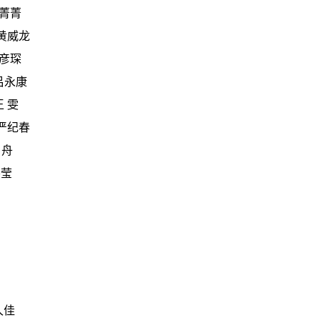
范菁菁
 黄威龙
刘彦琛
吕永康
王 雯
 严纪春
 舟
碧莹
久佳