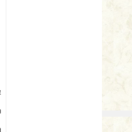
灵
拍
雕