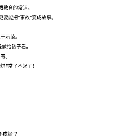
循教育的常识。
更要能把“事故”变成故事。
过于示范。
是做给孩子看。
拥有。
就非常了不起了！
不成钢”？