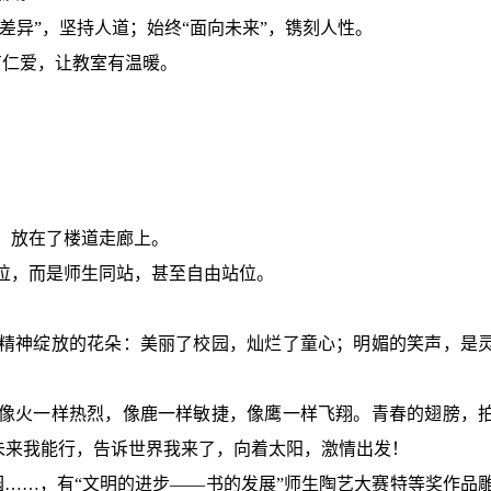
重差异”，坚持人道；始终“面向未来”，镌刻人性。
有仁爱，让教室有温暖。
，放在了楼道走廊上。
位，而是师生同站，甚至自由站位。
精神绽放的花朵：美丽了校园，灿烂了童心；明媚的笑声，是
像火一样热烈，像鹿一样敏捷，像鹰一样飞翔。青春的翅膀，
未来我能行，告诉世界我来了，向着太阳，激情出发！
……，有“文明的进步——书的发展”师生陶艺大赛特等奖作品