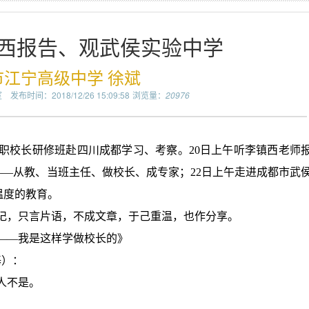
西报告、观武侯实验中学
市江宁高级中学 徐斌
室
发布时间：2018/12/26 15:09:58
浏览量：
20976
中学正职校长研修班赴四川成都学习、考察。20日上午听李镇西老师
——从教、当班主任、做校长、成专家；22日上午走进成都市武
温度的教育。
记，只言片语，不成文章，于己重温，也作分享。
——我是这样学做校长的》
基）：
人不是。