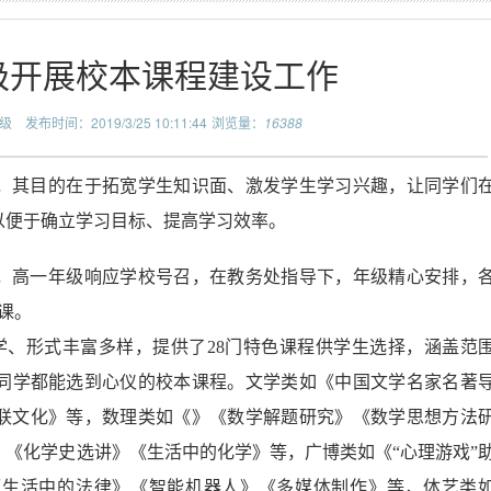
极开展校本课程建设工作
级
发布时间：2019/3/25 10:11:44
浏览量：
16388
，其目的在于拓宽学生知识面、激发学生学习兴趣，让同学们
以便于确立学习目标、提高学习效率。
，高一年级响应学校号召，在教务处指导下，年级精心安排，
课。
学、形式丰富多样，提供了
28
门特色课程供学生选择，涵盖范
同学都能选到心仪的校本课程。文学类如《中国文学名家名著
联文化》等，数理类如《》《数学解题研究》《数学思想方法
《化学史选讲》《生活中的化学》等，广博类如《“心理游戏”
《生活中的法律》《智能机器人》《多媒体制作》等，体艺类