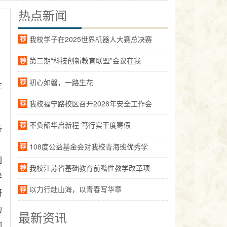
热点新闻
我校学子在2025世界机器人大赛总决赛
第二期“科技创新教育联盟”会议在我
初心如磐，一路生花
在
我校福宁路校区召开2026年安全工作会
不负韶华启新程 笃行实干度寒假
各
108度公益基金会对我校青海班优秀学
围
我校江苏省基础教育前瞻性教学改革项
导
以力行赴山海，以青春写华章
研
助
最新资讯
如