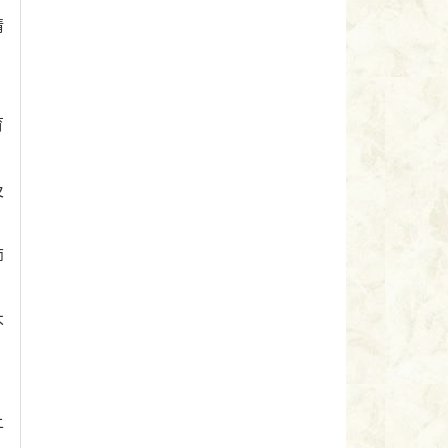
情
育
及
师
不
上