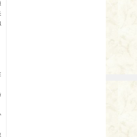
重
长
拟
、
在
备
办
位