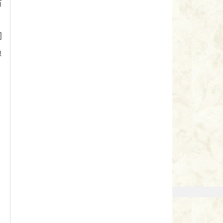
有
门
负