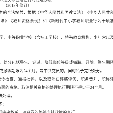
（
2018
年修订）
生的合法权益，根据《中华人民共和国教育法》《中华人民共
师法》《教师资格条例》和《新时代中小学教师职业行为十项
学、中等职业学校（含技工学校）、特殊教育机构、少年宫以
。处分包括警告、记过、降低岗位等级或撤职、开除。警告期
或撤职期限为
24
个月。是中共党员的，同时给予党纪处分。
责令检查、通报批评，以及取消在评奖评优、职务晋升、职称
方面的资格。取消相关资格的处理执行期限不得少于
24
个月。
法处理。
下：
党中央权威、违背党的路线方针政策的言行。