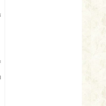
信
作
图