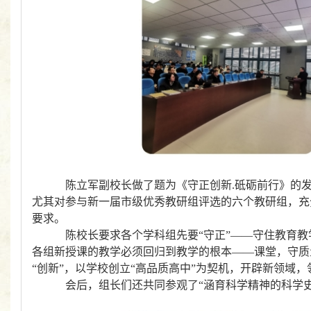
陈立军副校长
做了题为《守正创新.砥砺前行》的
尤其
对参与新一届市级优秀教研组评选的六个教研组
，
充
要求
。
陈校长要求各个学科组先要
“守正”
——
守住教育教
各组新授课的教学必须回归到教学的根本——课堂，
守质
“
创新
”
，以学校创立“高品质高中”为契机
，
开辟新领域，
会后，组长们还共同参观了“涵育科学精神的科学