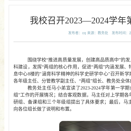
我校召开2023—2024学
发布者：cq
来源：教务处
发布时间：2024
围绕学校“推进高质量发展，创建高品质高中”的发
科建设，发挥
“
两组的核心作用，促进“两组”内涵发展、
息中心8楼
的"
涵
育科学
精神的科学史
研
学中心"
召开新学
各年级主任、分管教学副主任、“两组”组长、教务处全
教务处主任马小弟宣读了2023-2024学年第一学期
组”工作
的开展情况
；
结合客观数据
，马主任对
上学期
各
研组
、
备课组
和三个年级组提出了具体要求
；最后，马
向各位组长做了说明和布置。