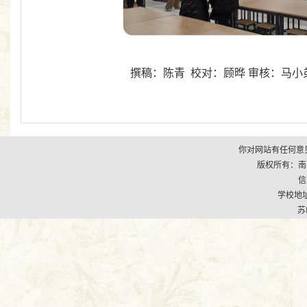
撰稿：陈青
校对
：顾晔
审核：马小
你对网站有任何意见
版权所有：南京市江
信
学校地址
苏