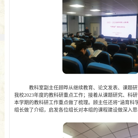
教科室副主任顾晔从
继续教育
、
论文发表
、
课题研
我校2023年度的教科研重点工作；接着
从课题研究
、
科研
本学期的
教科研
工作重点做了梳理。
顾主任还将“涵育科
组长做了介绍
，启发各位组长对本组的课程建设
做深入思