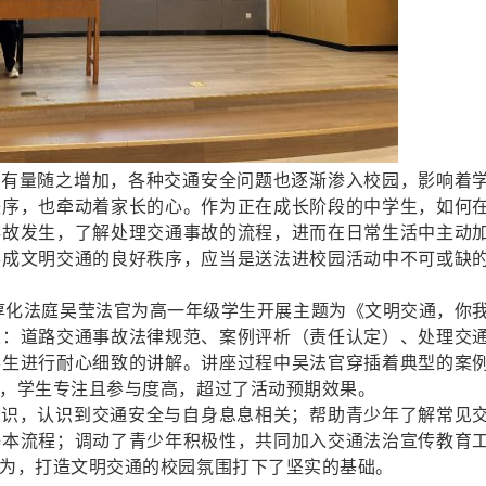
保有量随之增加，各种交通安全问题也逐渐渗入校园，影响着
秩序，也牵动着家长的心。作为正在成长阶段的中学生，如何
事故发生，了解处理交通事故的流程，进而在日常生活中主动
形成文明交通的良好秩序，应当是送法进校园活动中不可或缺
淳化
法庭
吴
莹
法官
为高一年级学生开展主题为《文明交通，你
从：道路交通事故法律规范、案例评析（责任认定）、处理交
学生进行耐心细致的讲解。讲座过程中吴法官穿插
着典型
的案
，学生专注且参与度高，超过了活动预期效果。
意识，认识到交通安全与自身息息相关；帮助青少年了解常见
基本流程；调动
了
青少年积极性，
共同
加入交通法治宣传教育
为，打造文明交通的
校园
氛围
打下了坚实的基础
。