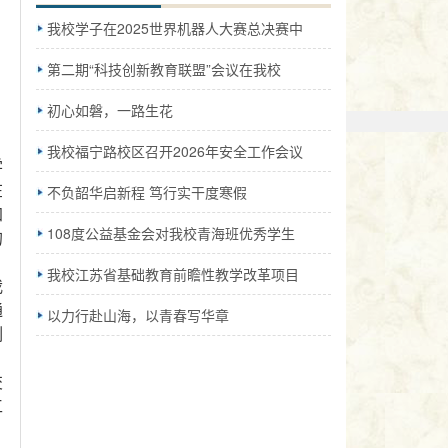
我校学子在2025世界机器人大赛总决赛中
第二期“科技创新教育联盟”会议在我校
初心如磐，一路生花
我校福宁路校区召开2026年安全工作会议
学
不负韶华启新程 笃行实干度寒假
在
加
108度公益基金会对我校青海班优秀学生
的
我校江苏省基础教育前瞻性教学改革项目
我
通
以力行赴山海，以青春写华章
例
交
工