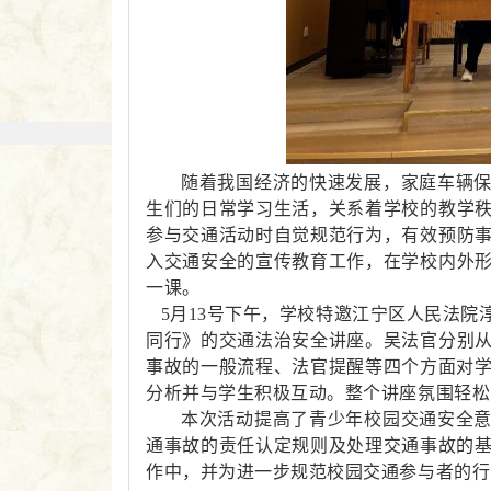
随着我国经济的快速发展，家庭车辆
生们的日常学习生活，关系着学校的教学
参与交通活动时自觉规范行为，有效预防
入交通安全的宣传教育工作，在学校内外
一课。
5月13号下午，
学校特邀
江宁区人民法院
同行》的交通法治安全讲座。
吴法官分别
事故的一般流程、法官提醒等四个方面对
分析并与学生积极互动。整个讲座氛围轻松
本次活动
提高
了
青少年校园交通安全
通事故的责任认定规则及处理交通事故的
作中，
并为进一步
规范校园交通参与者的行