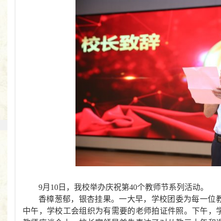
9月10日，
我校
举办庆祝第40个教师节系列活动。
香樟葱郁，银杏挂果。一大早，学校团委为每一位
中午，
学校工会
组织
为
有需要的
老师拍
证件
照。下午，