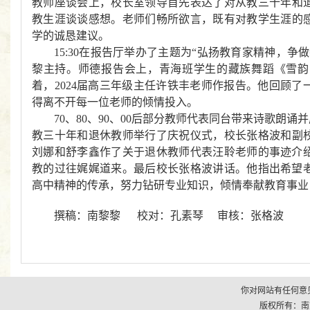
教师座谈会上，校长室领导
首先表达了对从教三十年和
教生涯谈谈感想。老师们畅所欲言，既有对
教学生涯的
学的诚恳建议。
15:30在报告厅举办了主题为“弘扬教育家精神，争
黎主持。
师德报告会上，
青海班学生
的
藏族舞蹈
《雪
韵
着，2024届高三年级主任许铁丰老师作报告。他回顾了
得离不开每一位老师的倾情
投入
。
70、80、90、00后部分教师代表同台带来诗歌朗诵
教
三十年和退休教师举行了庆祝仪式，校长张格波和副
刘娜和舒李鑫作了关于退休教师代表汪聆老师的事迹介
教的过往娓娓道来。最后校长张格波讲话。他指出希望
高中精神的传承，努力钻研专业知识，倾情奉献教育事业
撰稿：南黎黎 校对：
孔素琴
审核：张格波
你对网站有任何意见
版权所有：南京市江