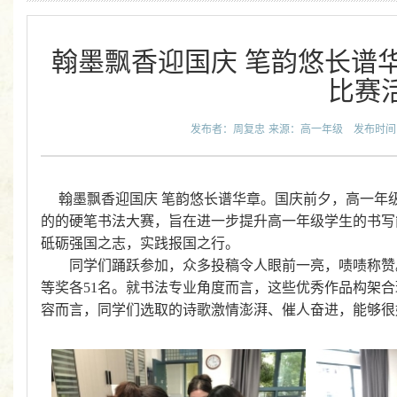
翰墨飘香迎国庆 笔韵悠长谱华
比赛
发布者：周复忠
来源：高一年级
发布时间：2
翰墨飘香迎国庆
笔韵悠长谱华章。国庆前夕，高一年
的的硬笔书法大赛，旨在进一步提升高一年级学生的书写
砥砺强国之志，实践报国之行。
同学们踊跃参加，众多投稿令人眼前一亮，啧啧称赞
等奖各
5
1名。就书法专业角度而言，这些优秀作品构架
容而言，同学们选取的诗歌激情澎湃、催人奋进，能够很