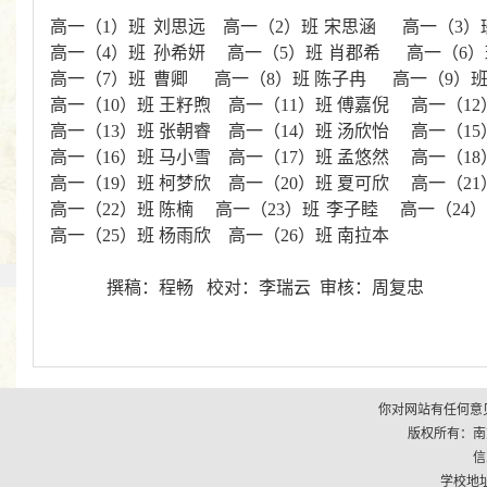
高一（
1
）班
刘思远 高一（
2
）班
宋思涵 高一（
3
）
高一（
4
）班
孙希妍 高一（
5
）班
肖郡希 高一（
6
）
高一（
7
）班
曹卿 高一（
8
）班 陈子冉 高一（
9
）
高一（
10
）班 王籽煦 高一（
11
）班 傅嘉倪 高一（
12
高一（
13
）班 张朝睿 高一（
14
）班 汤欣怡 高一（
15
高一（
16
）班 马小雪 高一（
17
）班 孟悠然 高一（
18
高一（
19
）班 柯梦欣 高一（
20
）班 夏可欣 高一（
21
高一（
22
）班 陈楠 高一（
23
）班
李子睦 高一（
24
高一（
25
）班 杨雨欣 高一（
26
）班 南拉本
撰稿：程畅 校对：李瑞云 审核：周复忠
你对网站有任何意见
版权所有：南京市江
信
学校地址