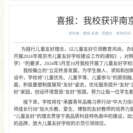
喜报：我校获评南
发布者：唐翔
来源：党委办
发布时间：20
为践行儿童友好理念，以儿童友好引领教育风尚，办
开展2024年南京市儿童友好学校建设工作的通知》，对
学）”的要求，2024年3月至10月我校开展了儿童友好
我校确立的“立足终身发展，为学生做人、求知和创
设中，
学校将“儿童优先、儿童平等、儿童参与”的原则
面
，
积极
重塑制度展现“友好”姿态，优化服务提升“友好”
好”家园，创设环境营造“友好”氛围，
努力让每一位学生
接下来，学校将在“承露青年品格习养行动”中大力培
师成长行动”加大乐教、爱生、博智的友好教师的培养力
“儿童友好”的理念贯穿于高品质科技特色高中的建设，加
的品牌，放大儿童友好学校的示范引领效应。