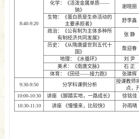
化学：《活泼金属单质——
谢晓丽
钠》
生物：《蛋白质是生命活动的
舒李鑫
8:40-9:20
主要承担者》
政治：《公有制为主体多种所
张 静
有制经济共同发展》
历史：《从隋唐盛世到五代十
詹迎春
国》
地理：《水循环》
刘 尹
美术：《南唐文脉》
石 正
体育：《田径——接力跑》
张建辉
授课教师
9:30-9:50
分学科课例分析
点，
10:00-10:30
讲座 《脚踏实地，一路成长》
徐铭佳
10:30-11:10
讲座 《慢慢来，比较快》
孙雨晴