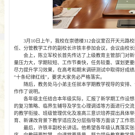
3月10日上午，我校在崇德楼312会议室召开天元
任、分管教学工作的副校长许铁丰参加会议，会议由校长
会上，陈立军校长首先传达了上级教育主管部门对新
量压力大，学期较短、工作节奏快，任务较重、谋划更要
尽力提升学习效果，在高考和期末调研测试中取得好成绩
“十条纪律红线”，要求大家务必严格落实。
随后，教务处马小弟主任就本学期教学视导的安排、
作作了说明。
各年级主任结合本年级实际，汇报了新学期工作设想
的复习策略、临界生辅导及学生心理调适等方面进行交流
的教学衔接、班级管理优化及准高三意识培养提出具体举
育、新课改背景下教学适应及分层指导等方面谈了工作思
最后，许铁丰副校长讲话。他希望各年级认真落实张
序，向教研要智慧，向课堂要质量，努力提升教育教学质