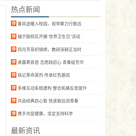
热点新闻
春风送暖入校园，视导聚力行致远
福宁路校区开展“世界卫生日”活动
四月芳菲织锦绣，教研深耕正当时
承露寄哀思 志愿践初心 青春绽芳华
铭记革命英烈 传承红色基因
多维互动系统建构 整合拓展反思提升
共品经典启心智 悦读致远润青春
携手共促健康，坚定支持科学
最新资讯