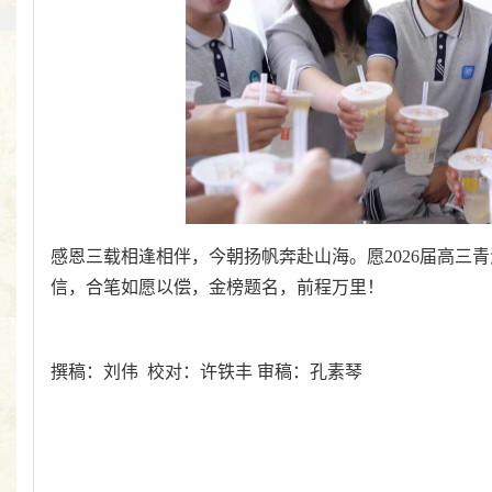
感恩三载相逢相伴，今朝扬帆奔赴山海。愿2026届高三
信，合笔如愿以偿，金榜题名，前程万里！
撰稿：刘伟 校对：许铁丰 审稿：孔素琴