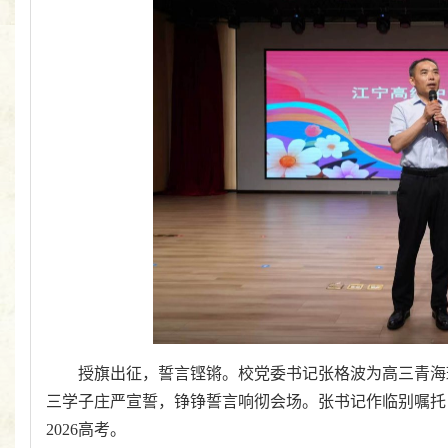
授旗出征，誓言铿锵。校党委书记张格波为高三青海
三学子庄严宣誓，铮铮誓言响彻会场。张书记作临别嘱托
2026高考。