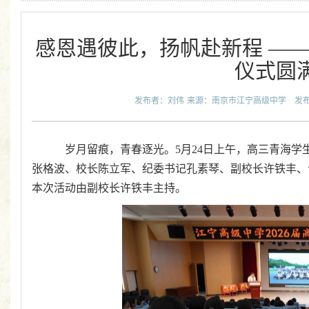
感恩遇彼此，扬帆赴新程 ——
仪式圆
发布者：刘伟
来源：南京市江宁高级中学
发布
岁月留痕，青春逐光。5月24日上午，高三青海
张格波、校长陈立军、
纪委书记孔素琴、副校长许铁丰、
本次活动由副校长许铁丰主持。