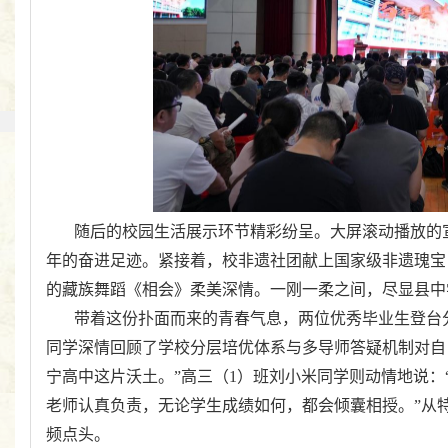
随后的校园生活展示环节精彩纷呈。大屏滚动播放的
年的奋进足迹。紧接着，校非遗社团献上国家级非遗瑰宝
的藏族舞蹈《相会》柔美深情。一刚一柔之间，尽显县中
带着这份扑面而来的青春气息，两位优秀毕业生登台
同学深情回顾了学校分层培优体系与多导师答疑机制对自
宁高中这片沃土。”高三（
1
）班刘小米同学则动情地说：
老师认真负责，无论学生成绩如何，都会倾囊相授。”从
频点头。