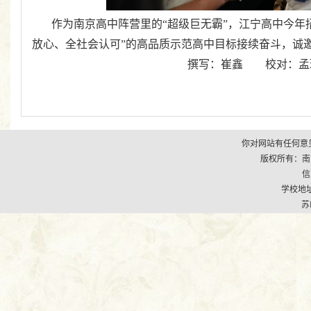
作为南京高中阵营里的“超级巨无霸”，江宁高中今年
放心、全社会认可”的高品质示范高中目标接续奋斗，诚
撰写：崔鑫 校对：孟
你对网站有任何意见
版权所有：南京市江
信
学校地址
苏