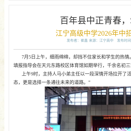
百年县中正青春，
江宁高级中学2026年
发布者：崔鑫
来源：江宁高中
发布时间：2
7
月
5
日上午，细雨绵绵，却挡不住家长和学生的热情
填报指导会在天元东路校区体育馆如期举行，千余名初三
上午
9
时，主持人马小弟主任以一段深情开场拉开了活
态，更是选择一条通往未来的道路。”